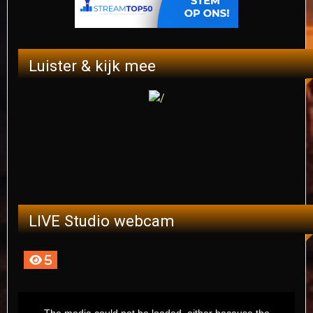
Luister & kijk mee
LIVE Studio webcam