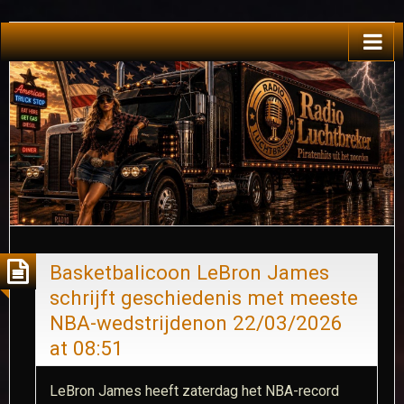
Basketbalicoon LeBron James
schrijft geschiedenis met meeste
NBA-wedstrijden​on 22/03/2026
at 08:51
LeBron James heeft zaterdag het NBA-record