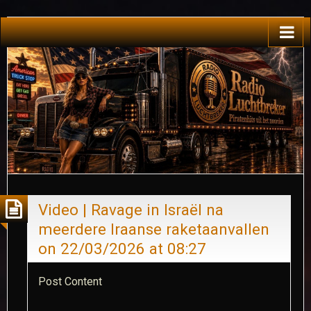
Video | Ravage in Israël na
meerdere Iraanse raketaanvallen​
on 22/03/2026 at 08:27
Post Content​