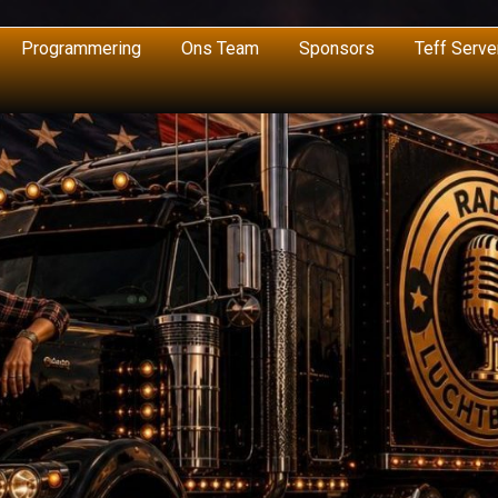
Programmering
Ons Team
Sponsors
Teff Serve