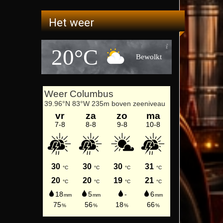
Het weer
20°C
Bewolkt